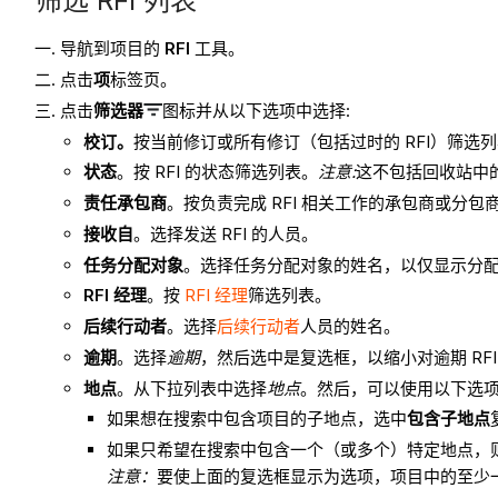
筛选 RFI 列表
导航到项目的
RFI
工具。
点击
项
标签页。
点击
筛选器
图标并从以下选项中选择:
校订。
按当前修订或所有修订（包括过时的 RFI）筛选
状态
。按 RFI 的状态筛选列表。
注意:
这不包括回收站中的 
责任承包商
。按负责完成 RFI 相关工作的承包商或分包
接收自
。选择发送 RFI 的人员。
任务分配对象
。选择任务分配对象的姓名，以仅显示分配给
RFI 经理
。按
RFI 经理
筛选列表。
后续行动者
。选择
后续行动者
人员的姓名。
逾期
。选择
逾期
，然后选中是复选框，以缩小对逾期 RFI
地点
。从下拉列表中选择
地点
。然后，可以使用以下选
如果想在搜索中包含项目的子地点，选中
包含子地点
如果只希望在搜索中包含一个（或多个）特定地点，
注意：
要使上面的复选框显示为选项，项目中的至少一 