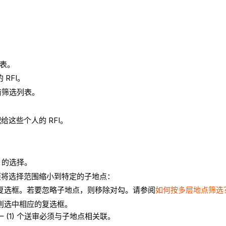
列表。
RFI。
商筛选列表。
这些个人的 RFI。
 的选择。
项将选择范围缩小到特定的子地点：
复选框。若要忽略子地点，则移除对勾。
请参阅
如何按多层地点筛选
则选中相应的复选框。
(1) 个送审必须与子地点相关联。