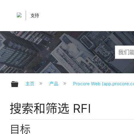
支持
扩展/隐缩全局层次
主页
产品
Procore Web (app.procore.
搜索和筛选 RFI
目标