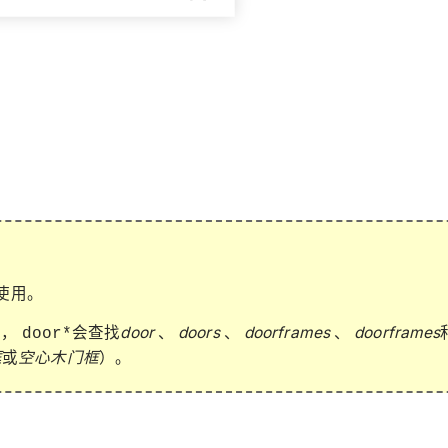
使用。
如，
会查找
door
、
doors
、
doorframes
、
doorframes
door*
框
或
空心木门框
）。