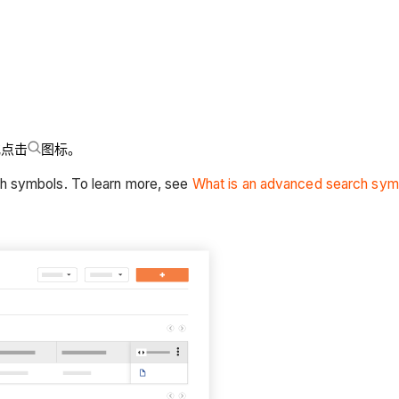
或点击
图标。
ch symbols. To learn more, see
What is an advanced search sym