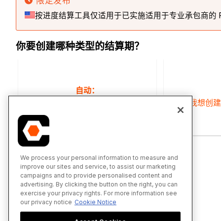
限定发布
按进度结算工具仅适用于已实施适用于专业承包商的 Proc
你要创建哪种类型的结算期？
自动：
我想创建一个自动结算期
我想创建
We process your personal information to measure and
improve our sites and service, to assist our marketing
campaigns and to provide personalised content and
advertising. By clicking the button on the right, you can
exercise your privacy rights. For more information see
our privacy notice
Cookie Notice