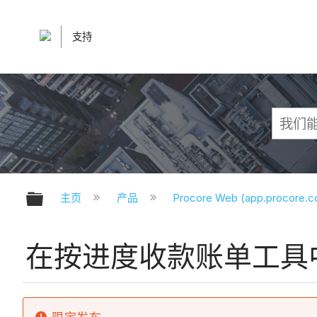
支持
扩展/隐缩全局层次
主页
产品
Procore Web (app.procore.
在按进度收款账单工具