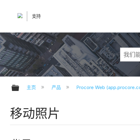
支持
扩展/隐缩全局层次
主页
产品
Procore Web (app.procore.
移动照片