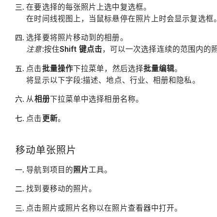
在要选择的每张照片上选中复选框。
在时间线视图上，当鼠标悬停在照片上时会显示复选框
选择要将照片移动到的相册。
注意
:
按住
Shift 键点击
，可以一次选择连续的范围内的
点击
批量操作
下拉菜单，然后选择
批量编辑
。
将显示以下字段:描述、地点、行业、相册和隐私。
从
相册
下拉菜单中选择相册名称。
点击
更新
。
移动单张照片
导航到项目的
照片
工具。
找到要移动的照片。
点击照片或照片名称以在照片查看器中打开。