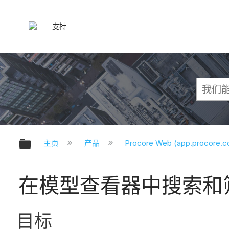
支持
扩展/隐缩全局层次
主页
产品
Procore Web (app.procore.
在模型查看器中搜索和
目标