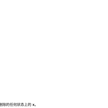
器删除的任何状态上的
x
。