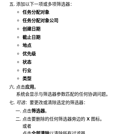
添加以下一项或多项筛选器：
任务分配对象
任务分配对象公司
创建日期
截止日期
地点
优先级
状态
行业
类型
点击
应用
。
系统会显示与筛选器参数匹配的任何协调问题。
可选
：要更改或清除选定的筛选器：
点击
筛选器
。
点击要删除的任何筛选器旁边的
X
图标。
或者
点击
全部
清除
以清除所有过滤器。