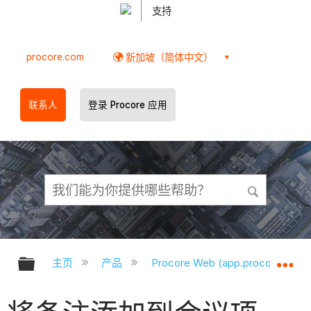
支持
procore.com
新加坡（简体中文）
联系人
登录 Procore 应用
扩展/隐缩全局层次
扩
主页
产品
Procore Web (app.procore.com