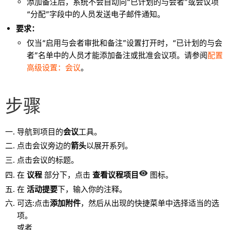
添加备注后，系统不会自动向“已计划的与会者”或会议项
“分配”字段中的人员发送电子邮件通知。
要求：
仅当“启用与会者审批和备注”设置打开时，“已计划的与会
者”名单中的人员才能添加备注或批准会议项。请参阅
配置
高级设置：会议
。
步骤
导航到项目的
会议
工具。
点击会议旁边的
箭头
以展开系列。
点击会议的标题。
在
议程
部分下，点击
查看议程项目
图标。
在
活动提要
下，输入你的注释。
可选:点击
添加附件
，然后从出现的快捷菜单中选择适当的选
项。
或者