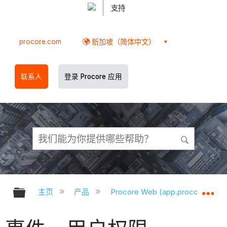
支持
procore.com
新加坡（简体中文）
联系人
登录 Procore 应用
扩展/隐缩全局层次
扩
主页
产品
Procore Web (app.procore.com