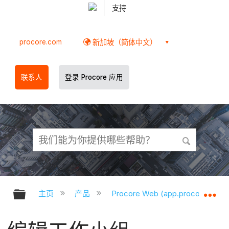
支持
procore.com
新加坡（简体中文）
联系人
登录 Procore 应用
扩展/隐缩全局层次
扩
主页
产品
Procore Web (app.procore.com