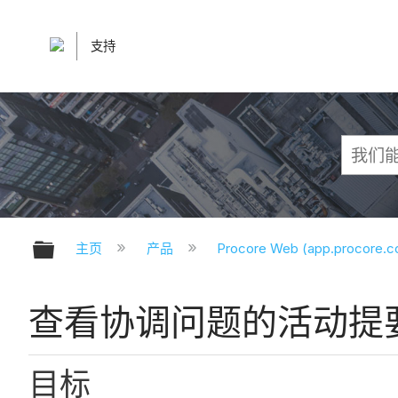
支持
扩展/隐缩全局层次
主页
产品
Procore Web (app.procore.
查看协调问题的活动提
目标