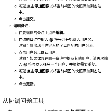
可选
:
点击
添加图像
以将当前视图的快照添加到备注
中。
点击
提交
。
编辑备注
：
在要编辑的备注上点击
编辑
。
在你的备注中输入
@
符号并开始键入用户名。
注意：
将出现与你键入的字母匹配的用户列表。
点击用户名以确认用户。
注意：
如果你想在同一备注中提及其他用户，请再次输
入
@
符号以选择另一个用户，并根据需要重复。
可选
:
点击
添加图像
以将当前视图的快照添加到备注
中。
点击
更新
。
从协调问题工具