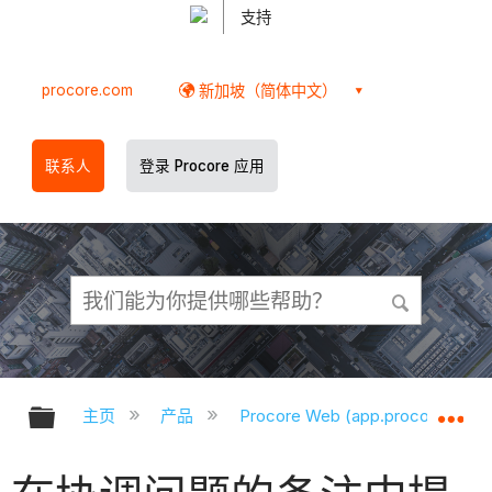
支持
procore.com
新加坡（简体中文）
联系人
登录 Procore 应用
扩展/隐缩全局层次
扩
主页
产品
Procore Web (app.procore.com