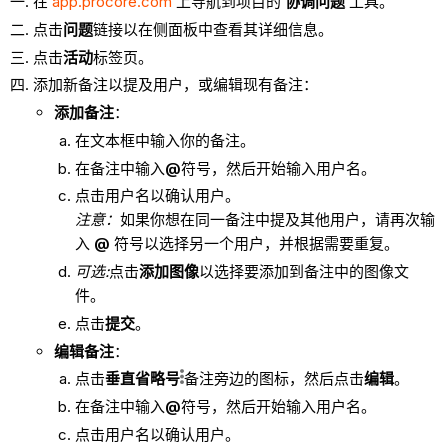
在
app.procore.com
上导航到项目的
协调问题
工具。
点击
问题
链接以在侧面板中查看其详细信息。
点击
活动
标签页。
添加新备注以提及用户，或编辑现有备注：
添加备注
：
在文本框中输入你的备注。
在备注中输入
@
符号，然后开始输入用户名。
点击用户名以确认用户。
注意：
如果你想在同一备注中提及其他用户，请再次输
入
@
符号以选择另一个用户，并根据需要重复。
可选:
点击
添加图像
以选择要添加到备注中的图像文
件。
点击
提交
。
编辑备注
：
点击
垂直省略号
备注旁边的图标，然后点击
编辑
。
在备注中输入
@
符号，然后开始输入用户名。
点击用户名以确认用户。