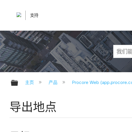
支持
扩展/隐缩全局层次
主页
产品
Procore Web (app.procore.
导出地点