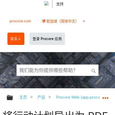
支持
procore.com
新加坡（简体中文）
联系人
登录 Procore 应用
扩展/隐缩全局层次
扩
主页
产品
Procore Web (app.procore.com