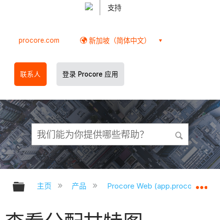
支持
procore.com
新加坡（简体中文）
联系人
登录 Procore 应用
扩展/隐缩全局层次
扩
主页
产品
Procore Web (app.procore.com