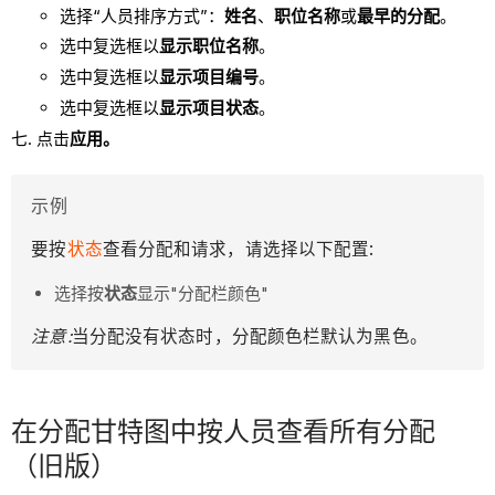
选择“人员排序方式”：
姓名
、
职位名称
或
最早的分配
。
选中复选框以
显示职位名称
。
选中复选框以
显示项目编号
。
选中复选框以
显示项目状态
。
点击
应用。
示例
要按
状态
查看分配和请求，请选择以下配置:
选择按
状态
显示"分配栏颜色"
注意:
当分配没有状态时，分配颜色栏默认为黑色。
在分配甘特图中按人员查看所有分配
（旧版）