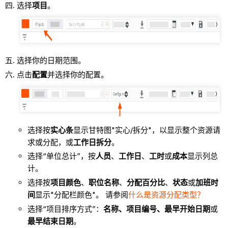
选择
项目
。
选择你的日期范围。
点击
配置
并选择你的配置。
选择按
实心条
显示甘特图"实心/拆分"，以显示整个资源请
求或分配，或
工作日拆分
。
选择“单位总计”，按
人员
、
工作日
、
工时
或
成本
显示列总
计。
选择按
项目颜色
、
职位名称
、
分配百分比
、
状态
或
加班时
间
显示"分配栏颜色"。 请参阅
什么是资源分配类型？
选择“项目排序方式”：
名称、项目编号、最早开始日期
或
最早结束日期
。