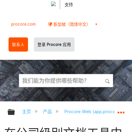
支持
procore.com
新加坡（简体中文）
联系人
登录 Procore 应用
扩展/隐缩全局层次
扩
主页
产品
Procore Web (app.procore.com