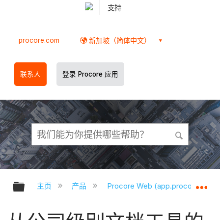
支持
procore.com
新加坡（简体中文）
联系人
登录 Procore 应用
扩展/隐缩全局层次
扩
主页
产品
Procore Web (app.procore.com