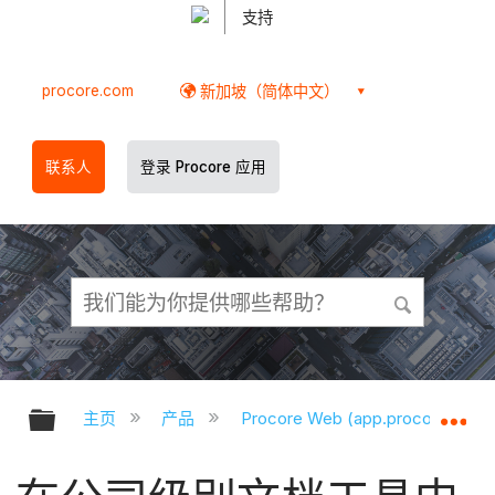
支持
procore.com
新加坡（简体中文）
联系人
登录 Procore 应用
扩展/隐缩全局层次
扩
主页
产品
Procore Web (app.procore.com