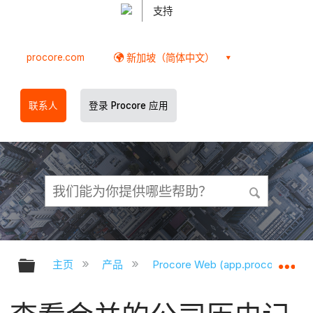
支持
procore.com
新加坡（简体中文）
联系人
登录 Procore 应用
扩展/隐缩全局层次
扩
主页
产品
Procore Web (app.procore.com