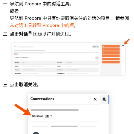
导航到 Procore 中的
对话
工具。
或者
导航到 Procore 中具有你要取消关注的对话的项目。 请参阅
从对话工具转到 Procore 中的项
。
点击
对话
图标以打开侧边栏。
点击
取消关注
。