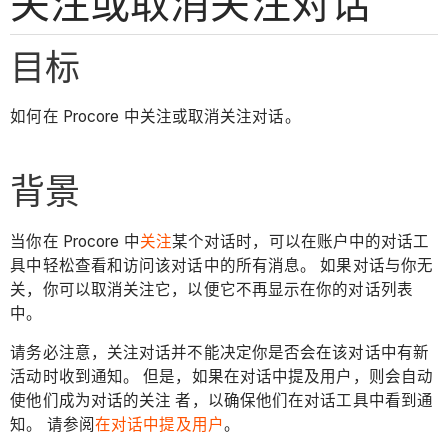
关注或取消关注对话
目标
如何在 Procore 中关注或取消关注对话。
背景
当你在 Procore 中
关注
某个对话时，可以在账户中的对话工
具中轻松查看和访问该对话中的所有消息。 如果对话与你无
关，你可以取消关注它，以便它不再显示在你的对话列表
中。
请务必注意，关注对话并不能决定你是否会在该对话中有新
活动时收到通知。 但是，如果在对话中提及用户，则会自动
使他们成为对话的关注 者，以确保他们在对话工具中看到通
知。 请参阅
在对话中提及用户
。