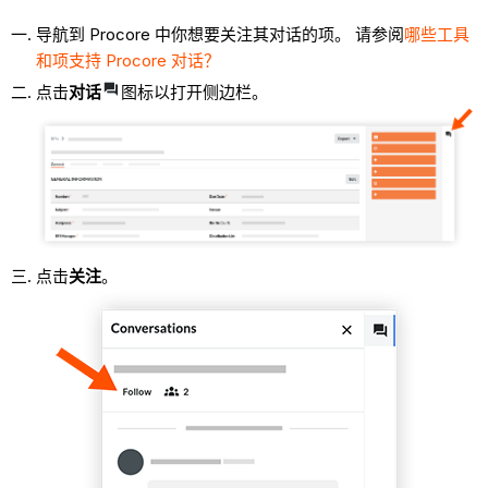
导航到 Procore 中你想要关注其对话的项。 请参阅
哪些工具
和项支持 Procore 对话？
点击
对话
图标以打开侧边栏。
点击
关注
。