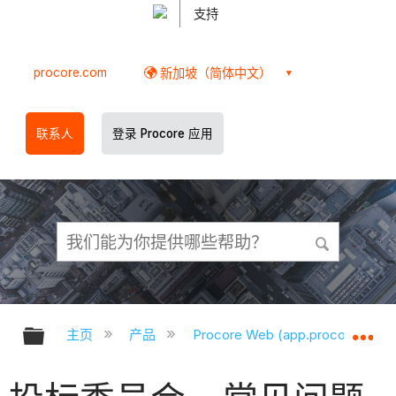
支持
procore.com
新加坡（简体中文）
联系人
登录 Procore 应用
扩展/隐缩全局层次
扩
主页
产品
Procore Web (app.procore.com