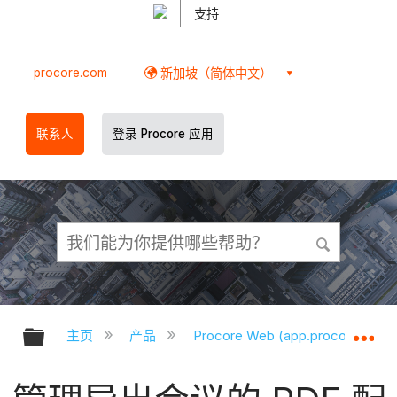
支持
procore.com
新加坡（简体中文）
联系人
登录 Procore 应用
扩展/隐缩全局层次
扩
主页
产品
Procore Web (app.procore.com