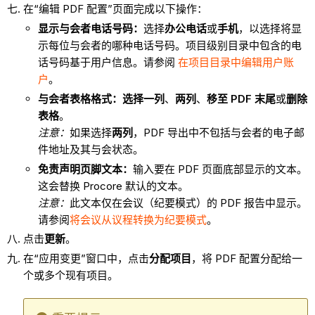
在“编辑 PDF 配置”页面完成以下操作：
显示与会者电话号码：
选择
办公电话
或
手机
，以选择将显
示每位与会者的哪种电话号码。项目级别目录中包含的电
话号码基于用户信息。请参阅
在项目目录中编辑用户账
户
。
与会者表格格式：选择
一列
、
两列
、
移至 PDF 末尾
或
删除
表格
。
注意：
如果选择
两列
，PDF 导出中不包括与会者的电子邮
件地址及其与会状态。
免责声明页脚文本：
输入要在 PDF 页面底部显示的文本。
这会替换 Procore 默认的文本。
注意：
此文本仅在会议（纪要模式）的 PDF 报告中显示。
请参阅
将会议从议程转换为纪要模式
。
点击
更新
。
在“应用变更”窗口中，点击
分配项目
，将 PDF 配置分配给一
个或多个现有项目。