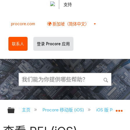
支持
procore.com
新加坡（简体中文）
联系人
登录 Procore 应用
扩展/隐缩全局层次
扩
主页
Procore 移动版 (iOS)
iOS 版 Proco