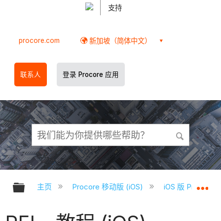
支持
procore.com
新加坡（简体中文）
联系人
登录 Procore 应用
扩展/隐缩全局层次
扩
主页
Procore 移动版 (iOS)
iOS 版 Proco