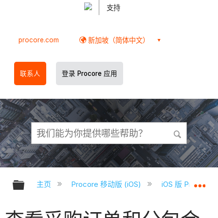
支持
procore.com
新加坡（简体中文）
联系人
登录 Procore 应用
扩展/隐缩全局层次
扩
主页
Procore 移动版 (iOS)
iOS 版 Proco