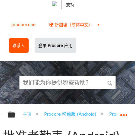
支持
procore.com
新加坡（简体中文）
联系人
登录 Procore 应用
扩展/隐缩全局层次
扩
主页
Procore 移动版 (Android)
Procore A