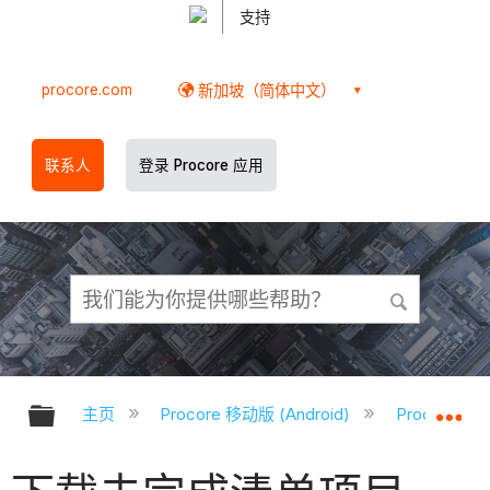
支持
procore.com
新加坡（简体中文）
联系人
登录 Procore 应用
扩展/隐缩全局层次
扩
主页
Procore 移动版 (Android)
Procore A