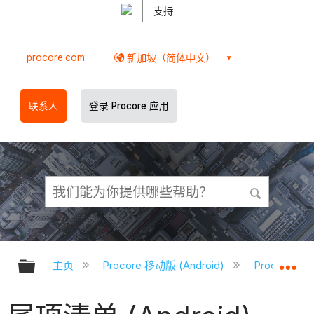
支持
procore.com
新加坡（简体中文）
联系人
登录 Procore 应用
扩展/隐缩全局层次
扩
主页
Procore 移动版 (Android)
Procore A