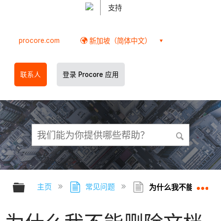
支持
procore.com
新加坡（简体中文）
联系人
登录 Procore 应用
扩展/隐缩全局层次
扩
主页
常见问题
为什么我不能删除文