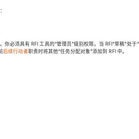
件：
。
”，你必须具有 RFI 工具的“管理员”级别权限。当 RFI“草稿”
前
后续行动者
职责时将其他“任务分配对象”添加到 RFI 中。
。