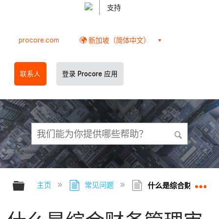
支持
procore.com
新加坡（简体中文）
联系人
登录 Procore 应用
扩展/隐缩全局层次
扩
主页
常见问题
什么是综合财务管理