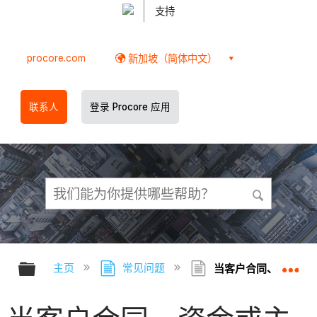
支持
procore.com
新加坡（简体中文）
联系人
登录 Procore 应用
扩展/隐缩全局层次
扩
主页
常见问题
当客户合同、资金或主合