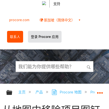
支持
procore.com
新加坡（简体中文）
联系人
登录 Procore 应用
扩展/隐缩全局层次
扩
主页
产品
Procore 地图
Procore 