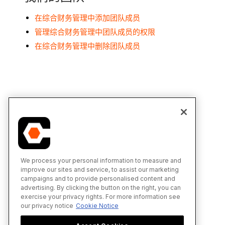
在综合财务管理中添加团队成员
管理综合财务管理中团队成员的权限
在综合财务管理中删除团队成员
We process your personal information to measure and
improve our sites and service, to assist our marketing
campaigns and to provide personalised content and
advertising. By clicking the button on the right, you can
exercise your privacy rights. For more information see
our privacy notice
Cookie Notice