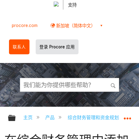
支持
procore.com
新加坡（简体中文）
联系人
登录 Procore 应用
扩展/隐缩全局层次
扩
主页
产品
综合财务管理和资金规划
综