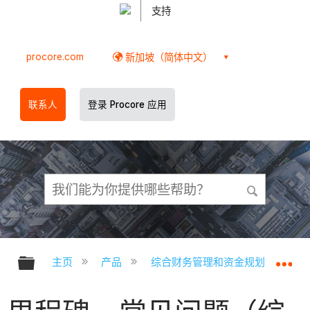
支持
procore.com
新加坡（简体中文）
联系人
登录 Procore 应用
扩展/隐缩全局层次
扩
主页
产品
综合财务管理和资金规划
综