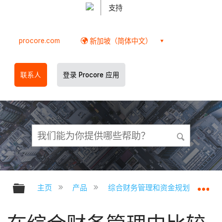
支持
procore.com
新加坡（简体中文）
联系人
登录 Procore 应用
扩展/隐缩全局层次
扩
主页
产品
综合财务管理和资金规划
综