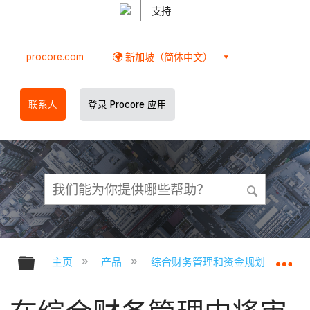
支持
procore.com
新加坡（简体中文）
联系人
登录 Procore 应用
扩展/隐缩全局层次
扩
主页
产品
综合财务管理和资金规划
综