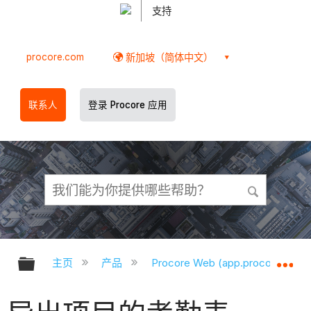
支持
procore.com
新加坡（简体中文）
联系人
登录 Procore 应用
扩展/隐缩全局层次
扩
主页
产品
Procore Web (app.procore.com