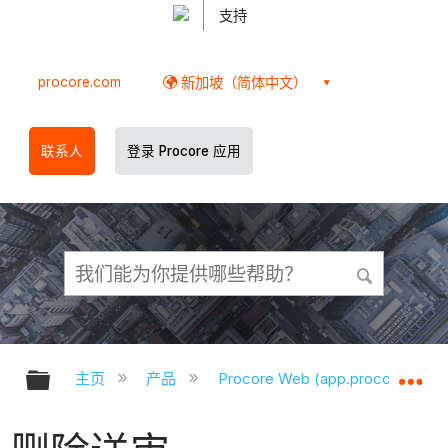
支持
procore.com
新加坡（简体中文）
联系人
登录 Procore 应用
扩展/隐缩全局层次
扩
主页
产品
Procore Web (app.procore.com