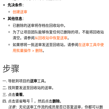
先决条件
：
创建送审
其他信息
：
已删除的送审将存档在回收站中。
为了让项目团队能够恢复任何已删除的项，不能将回收站
清空。请参阅
从回收站中恢复送审
。
如果想将一批送审发送至回收站，请参阅
在送审工具中使
用批量操作 > 删除
。
步骤
导航到项目的
送审
工具。
找到要发送至回收站的送审。
点击
查看
。
点击竖省略号
，然后点击
删除
。
注意
：无论送审工作流的成员是否已答复送审，你都可以删