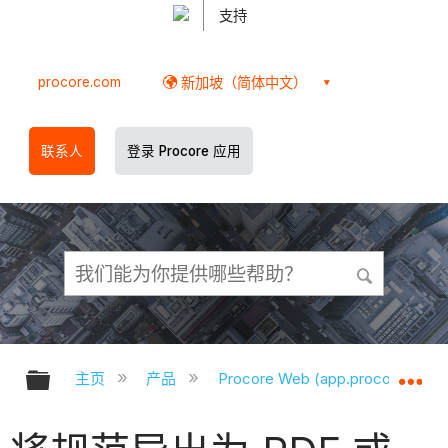
支持
procore.com
新加坡（简体中文）
联系人
登录 Procore 应用
扩展/隐缩全局层次
扩
主页
产品
Procore Web (app.procore.com