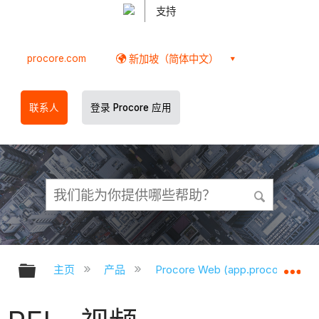
支持
procore.com
新加坡（简体中文）
联系人
登录 Procore 应用
扩展/隐缩全局层次
扩
主页
产品
Procore Web (app.procore.com