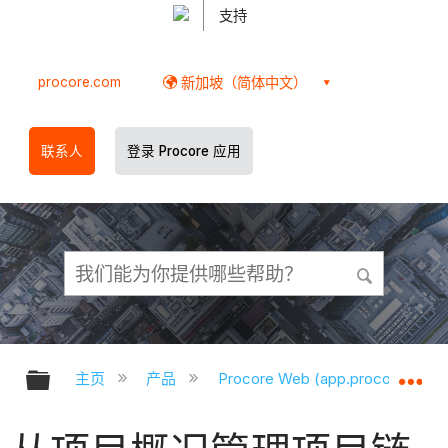
支持
procore.com
新加坡（简体中文）
联系人
登录 Procore 应用
扩展/隐缩全局层次
扩
主页
产品
Procore Web (app.procore.com