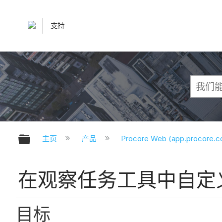
支持
扩展/隐缩全局层次
主页
产品
Procore Web (app.procore.
在观察任务工具中自定
目标