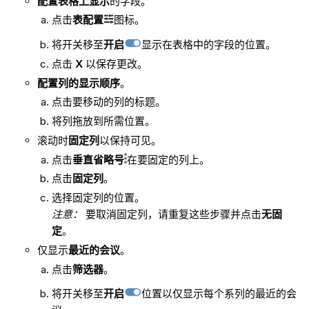
配置表格上显示
的字段。
点击
表配置
图标。
将开关移至
开启
显示在表格中的字段的位置。
点击
X
以保存更改。
配置列的显示顺序
。
点击要移动的列的标题。
将列拖放到所需位置。
滚动时
固定列
以保持可见。
点击
垂直省略号
在要固定的列上。
点击
固定列
。
选择固定列的位置。
注意：
要取消固定列，请重复这些步骤并点击
无固
定
。
仅显示
最近的会议
。
点击
筛选器
。
将开关移至
开启
位置以仅显示每个系列的最近的会