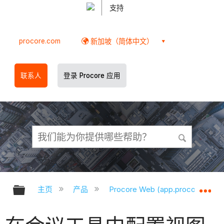
支持
procore.com
新加坡（简体中文）
联系人
登录 Procore 应用
扩展/隐缩全局层次
扩
主页
产品
Procore Web (app.procore.com