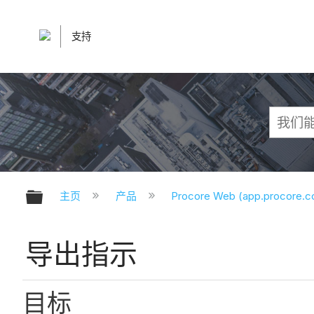
支持
扩展/隐缩全局层次
主页
产品
Procore Web (app.procore.
导出指示
目标