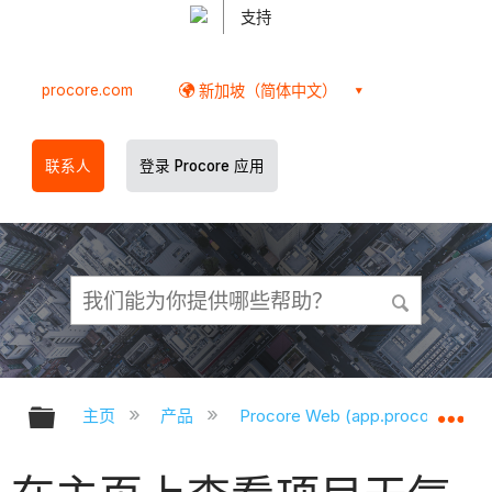
支持
procore.com
新加坡（简体中文）
联系人
登录 Procore 应用
扩展/隐缩全局层次
扩
主页
产品
Procore Web (app.procore.com