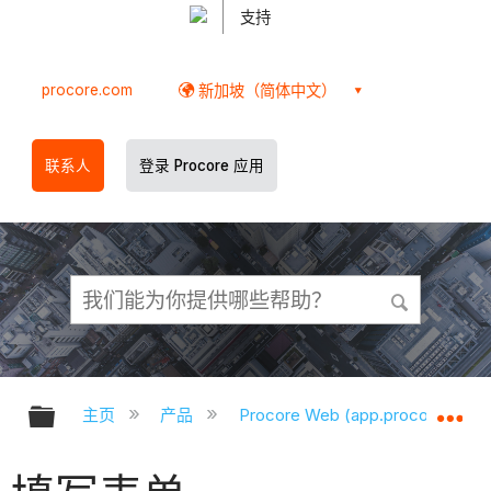
支持
procore.com
新加坡（简体中文）
联系人
登录 Procore 应用
扩展/隐缩全局层次
扩
主页
产品
Procore Web (app.procore.com