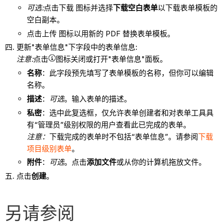
可选:
点击下载 图标并选择
下载空白表单
以下载表单模板的
空白副本。
点击上传 图标以用新的 PDF 替换表单模板。
更新"表单信息"下字段中的表单信息:
注意:
点击
图标关闭或打开"表单信息"面板。
名称
：此字段预先填写了表单模板的名称，但你可以编辑
名称。
描述
：
可选
。输入表单的描述。
私密
：选中此复选框，仅允许表单创建者和对表单工具具
有“管理员”级别权限的用户查看此已完成的表单。
注意：
下载完成的表单时不包括“表单信息”。请参阅
下载
项目级别表单
。
附件
：
可选
。点击
添加文件
或从你的计算机拖放文件。
点击
创建
。
另请参阅