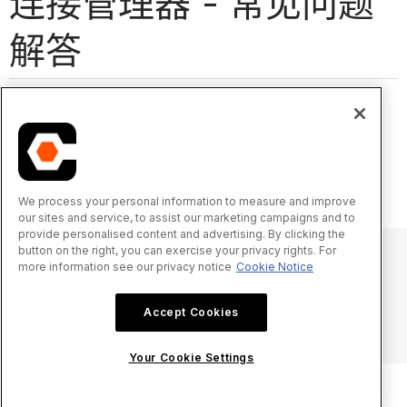
连接管理器 - 常见问题
解答
我可以从项目概况管理项目连接吗？
常见问题 - RFI
如何解决Procore Web应用程序的问题？
谁会收到有关项目连接的通知？
We process your personal information to measure and improve
our sites and service, to assist our marketing campaigns and to
provide personalised content and advertising. By clicking the
button on the right, you can exercise your privacy rights. For
more information see our privacy notice
Cookie Notice
© 2025 Procore Technologies, Inc.
Accept Cookies
隐私声明
服务条款
procore.com
登录
Your Cookie Settings