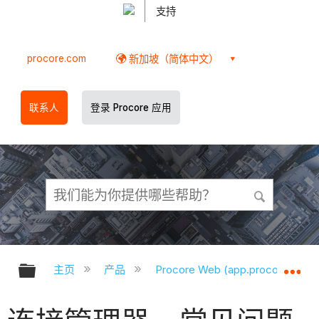
支持
procore.com
新加坡（简体中文）
联系人
登录 Procore 应用
扩展/隐缩全局层次
扩
主页
产品
Procore Web (app.procore.com