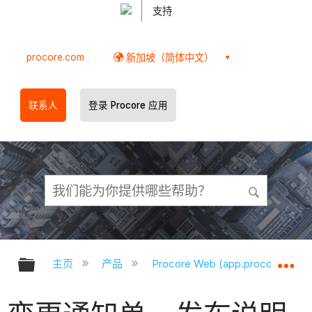
支持
procore.com
新加坡（简体中文）
联系人
登录 Procore 应用
扩展/隐缩全局层次
扩
主页
产品
Procore Web (app.procore.com