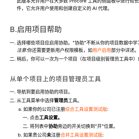
此版本允许用户在大多数 Procore 工具的侧面板中进行较
件，它允许用户使用和创建自定义的 AI 代理。
B.启用项目帮助
选择哪些项目应启用协助。"协助"不断从你的项目数据中
注意:
你还需要更新用户权限模板，如
用户启用
部分中详述
稍后，你可以一次为一个项目（在项目级别管理员工具中）
从单个项目上的项目管理员工具
导航到要启用协助的项目。
从工具菜单中选择
管理员
工具。
如果你的公司已注册
综合工具设置测试版
:
点击
工具设置。
将列表中
协助
旁边的开关切换到"开"位置。
如果贵公司
未
注册
合并工具设置测试版
: