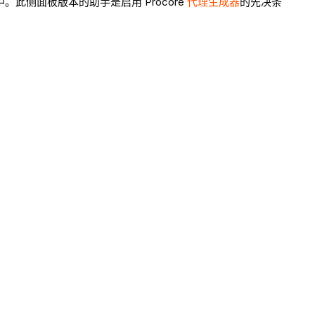
。此侧面板版本的助手是启用 Procore
代理生成器
的先决条