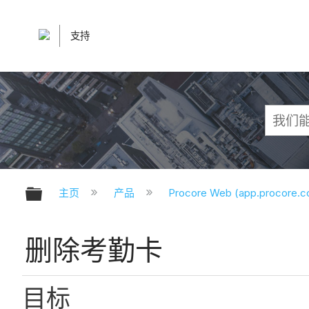
支持
扩展/隐缩全局层次
主页
产品
Procore Web (app.procore.
删除考勤卡
目标