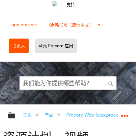
支持
procore.com
新加坡（简体中文）
联系人
登录 Procore 应用
扩展/隐缩全局层次
扩
主页
产品
Procore Web (app.procore.com